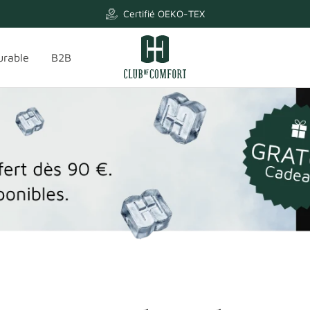
Certifié OEKO-TEX
Club
urable
B2B
of
Comfort