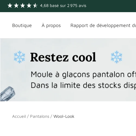
Passer
4,68
basé sur
2 975
avis
au
contenu
Boutique
À propos
Rapport de développement d
Accueil
Pantalons
Wool-Look