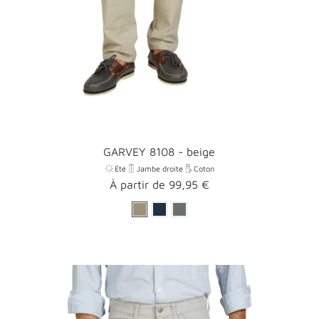
GARVEY 8108 - beige
Été
Jambe droite
Coton
Prix
À partir de 99,95 €
promotionnel