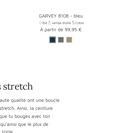
GARVEY 8108 - bleu
Été
Jambe droite
Coton
Prix
À partir de 99,95 €
promotionnel
 stretch
haute qualité ont une boucle
tretch. Ainsi, la ceinture
sque tu bouges avec ton
qu'ainsi que le plus de
à 100%.