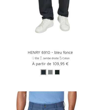
HENRY 6910 - bleu foncé
Été
Jambe droite
Coton
Prix
À partir de 109,95 €
promotionnel