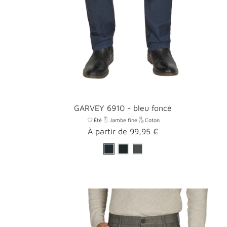
GARVEY 6910 - bleu foncé
Été
Jambe fine
Coton
Prix
À partir de 99,95 €
promotionnel