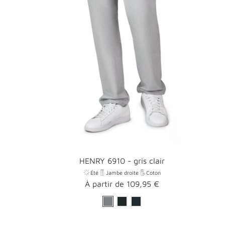
HENRY 6910 - gris clair
Été
Jambe droite
Coton
Prix
À partir de 109,95 €
promotionnel