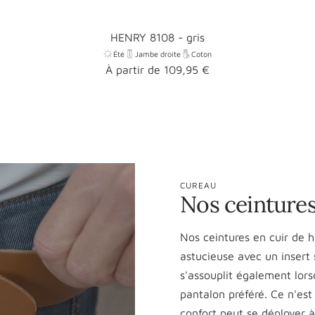
HENRY 8108 - gris
Été
Jambe droite
Coton
Prix
À partir de 109,95 €
promotionnel
CUREAU
Nos ceintures
Nos ceintures en cuir de 
astucieuse avec un insert s
s'assouplit également lor
pantalon préféré. Ce n'est 
confort peut se déployer 