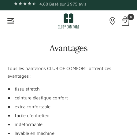
4,68
Basé sur
2 975
avis
Passer
Certifié OEKO-TEX
au
Club
0
contenu
Panier
Navigation
of
-
Comfort
Naviga
Avantages
Tous les pantalons CLUB OF COMFORT offrent ces
avantages :
tissu stretch
ceinture élastique confort
extra confortable
facile d'entretien
indéformable
lavable en machine