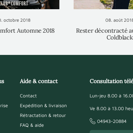
0. octobre 2018
08. août 201
omfort Automne 2018
Rester décontracté au
Coldblack
us
Aide & contact
Consultation té
Contact
Lun-jeu 8.00 à 16.0
rise
Expédition & livraison
Ve 8.00 à 13.00 heu
Rétractation & retour
04943-20884
FAQ & aide