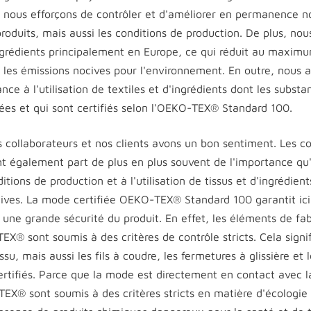
s nous efforçons de contrôler et d'améliorer en permanence 
produits, mais aussi les conditions de production. De plus, no
ingrédients principalement en Europe, ce qui réduit au maximu
t les émissions nocives pour l'environnement. En outre, nous 
ce à l'utilisation de textiles et d'ingrédients dont les subst
lées et qui sont certifiés selon l'OEKO-TEX® Standard 100.
os collaborateurs et nos clients avons un bon sentiment. Les
nt également part de plus en plus souvent de l'importance qu'
tions de production et à l'utilisation de tissus et d'ingrédie
ives. La mode certifiée OEKO-TEX® Standard 100 garantit ici
ne grande sécurité du produit. En effet, les éléments de fab
X® sont soumis à des critères de contrôle stricts. Cela signi
ssu, mais aussi les fils à coudre, les fermetures à glissière et
ertifiés. Parce que la mode est directement en contact avec l
TEX® sont soumis à des critères stricts en matière d'écologi