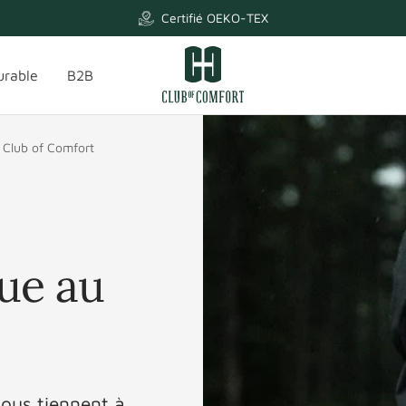
Certifié OEKO-TEX
Club
urable
B2B
of
Comfort
u Club of Comfort
cue au
nous tiennent à