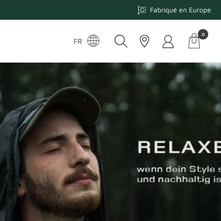
Fabriqué en Europe
0
Panier
Langue
FR
-
Navigati