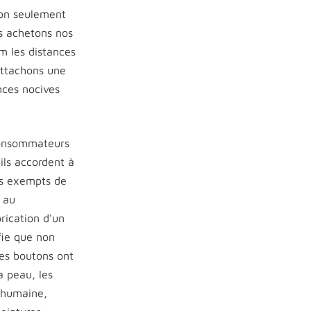
non seulement
us achetons nos
m les distances
attachons une
ances nocives
 consommateurs
ils accordent à
nts exempts de
 au
rication d'un
fie que non
 les boutons ont
a peau, les
e humaine,