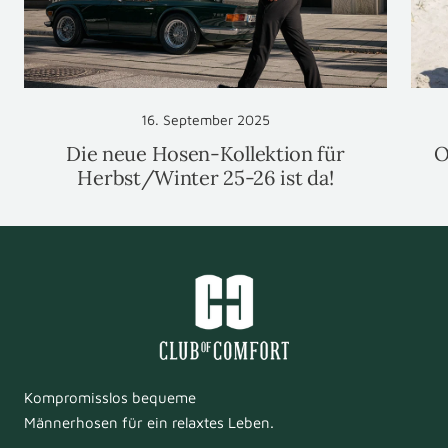
16. September 2025
Die neue Hosen-Kollektion für
O
Herbst/Winter 25-26 ist da!
Kompromisslos bequeme
Männerhosen für ein relaxtes Leben.