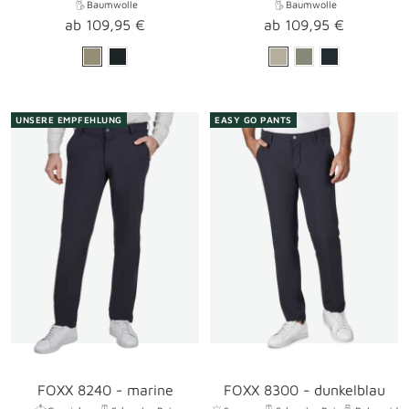
Baumwolle
Baumwolle
Angebotspreis
Angebotspreis
ab 109,95 €
ab 109,95 €
UNSERE EMPFEHLUNG
EASY GO PANTS
FOXX 8240 - marine
FOXX 8300 - dunkelblau