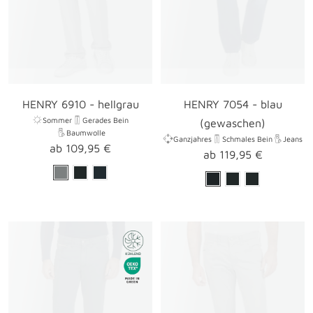
HENRY 6910 - hellgrau
HENRY 7054 - blau
Sommer
Gerades Bein
(gewaschen)
Baumwolle
Ganzjahres
Schmales Bein
Jeans
Angebotspreis
ab 109,95 €
Angebotspreis
ab 119,95 €