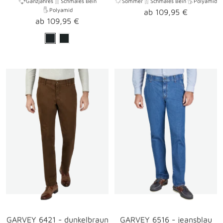
Ganzjahres
Schmales Bein
Sommer
Schmales Bein
Polyamid
Polyamid
Angebotspreis
ab 109,95 €
Angebotspreis
ab 109,95 €
GARVEY 6421 - dunkelbraun
GARVEY 6516 - jeansblau