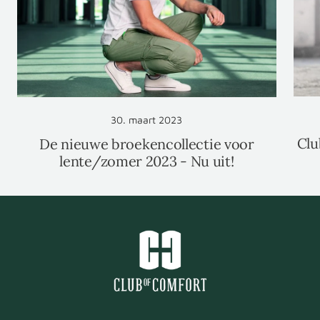
30. maart 2023
Clu
De nieuwe broekencollectie voor
lente/zomer 2023 - Nu uit!