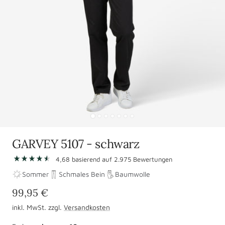
Zur
Zur
Zur
Zur
Zur
Zur
Zur
Slide
Slide
Slide
Slide
Slide
Slide
Slide
GARVEY 5107 - schwarz
1
2
3
4
5
6
7
Zu
4,68
basierend auf
gehen
gehen
gehen
gehen
2.975
gehen
gehen
Bewertungen
gehen
den
Sommer
Schmales Bein
Baumwolle
Bewertungen
Angebotspreis
99,95 €
springen
inkl. MwSt. zzgl.
Versandkosten