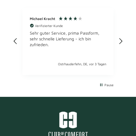
Michael Kracht
Ano
Verifizierter Kunde
Ve
Eiswü
Sehr guter Service, prima Passform,
Comf
sehr schnelle Lieferung - ich bin
Gute
zufrieden.
jetzt
Ostrhauderfehn, DE, vor 3 Tagen
Pause