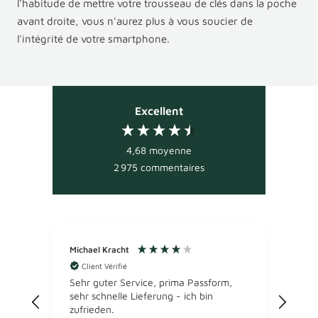
l'habitude de mettre votre trousseau de clés dans la poche
avant droite, vous n'aurez plus à vous soucier de
l'intégrité de votre smartphone.
Excellent
4,68
moyenne
2 975
commentaires
Michael Kracht
Ano
Client Vérifié
Cl
Eiswü
Sehr guter Service, prima Passform,
Comf
sehr schnelle Lieferung - ich bin
Gute
zufrieden.