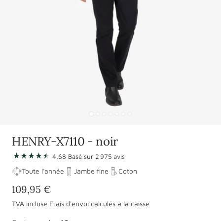
Aller
Aller
Aller
Aller
Aller
Aller
Aller
au
au
au
au
au
au
au
HENRY-X7110 - noir
slide
slide
slide
slide
slide
slide
slide
Aller
4,68
Basé sur
1
2 975
2
3
4
avis
5
6
7
aux
Toute l'année
Jambe fine
Coton
avis
Prix
109,95 €
promotionnel
TVA incluse
Frais d'envoi calculés
à la caisse