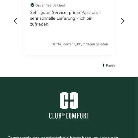
Geverifieerde klant
Ge
Eiswü
Sehr guter Service, prima Passform,
Comf
sehr schnelle Lieferung - ich bin
Gute
zufrieden.
jetzt
Ostrhauderfehn, DE, 2 dagen geleden
Pauze
Compromisloze comfortabele herenbroeken voor een