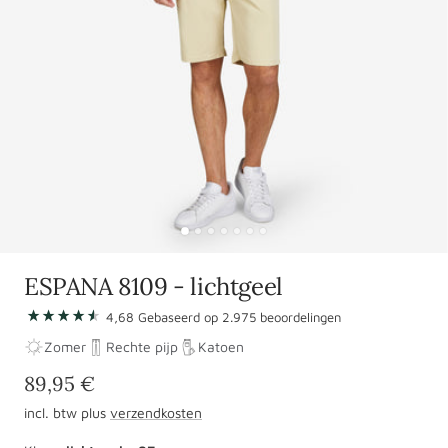
Ga
Ga
Ga
Ga
Ga
Ga
Ga
naar
naar
naar
naar
naar
naar
naar
ESPANA 8109 - lichtgeel
slide
slide
slide
slide
slide
slide
slide
Naar
4,68
Gebaseerd op
1
2
3
2.975
4
5
6
beoordelingen
7
de
Zomer
Rechte pijp
Katoen
beoordelingen
Aanbiedingsprijs
89,95 €
incl. btw plus
verzendkosten