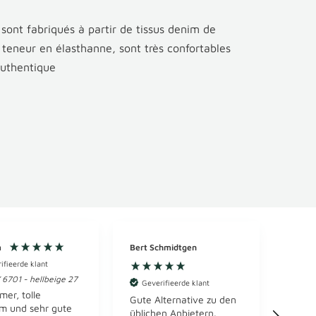
ont fabriqués à partir de tissus denim de
r teneur en élasthanne, sont très confortables
authentique
m
Bert Schmidtgen
Anon
ifieerde klant
Gev
6701 - hellbeige 27
Gute 
Geverifieerde klant
wirku
mer, tolle
Gute Alternative zu den
Hemd
m und sehr gute
üblichen Anbietern.