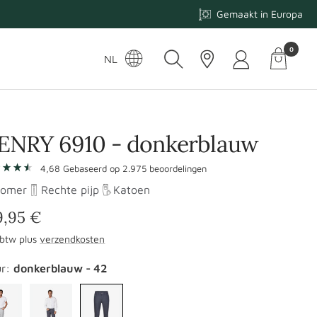
Gemaakt in Europa
0
Winkelm
Taal
NL
-
Navigati
ENRY 6910 - donkerblauw
r
4,68
Gebaseerd op
2.975
beoordelingen
omer
Rechte pijp
Katoen
ordelingen
nbiedingsprijs
9,95 €
. btw plus
verzendkosten
ur:
donkerblauw - 42