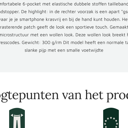
fortabele 6-pocket met elastische dubbele stoffen tailleban
stopper. De highlight: in de rechter voorzak is een apart "g
aar je je smartphone krasvrij en bij de hand kunt houden. H
rasterende patch geeft de look een sportieve touch. Gemaak
icrostructuur met een wollen look. Deze wollen look breekt
dresscodes. Gewicht: 300 g/rm Dit model heeft een normale ta
slanke pijp met een smalle voetwijdte
gtepunten van het pro