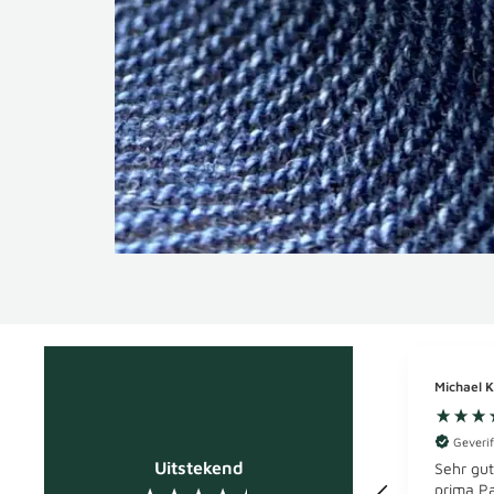
Michael K
Geverif
Uitstekend
Sehr gut
prima Pa