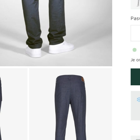
Pas
Je o
Y
rblauw