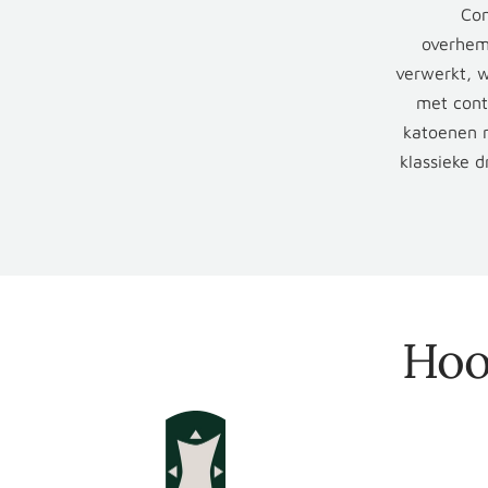
Com
overhemd
verwerkt, w
met cont
katoenen m
klassieke 
Hoo