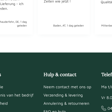
Zeiten wie jetzt !
Qualitä
 Lieferung - ich
ieden.
hauderfehn, DE, 1 dag
geleden
Baden, AT, 1 dag geleden
Miltenbe
s
Hulp & contact
Tele
ie
Neem contact met ons op
Ma t/
nis van het bedrijf
Verzending & levering
Vr 8.
heid
Annulering & retourneren
04
FAQ en hulp