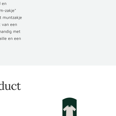
d en
sm-zakje"
et muntzakje
t van een
 handig met
ille en een
duct