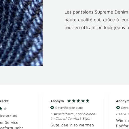
Les pantalons Supreme Denim s
haute qualité qui, grâce à leu
tout en offrant un look jeans 
racht
Anonym
Anony
Geverifieerde klant
Gever
Eiswürfelform ‚Cool bleiben'
GARVEY 
ieerde klant
im Club of Comfort-Style
Wie im
er Service,
Gute Idee in so warmen
Paßfor
ssform, sehr