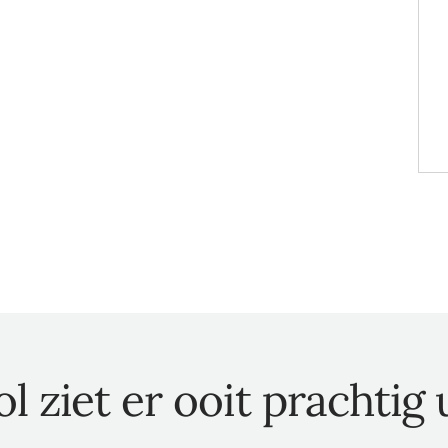
d
.
l ziet er ooit prachtig u