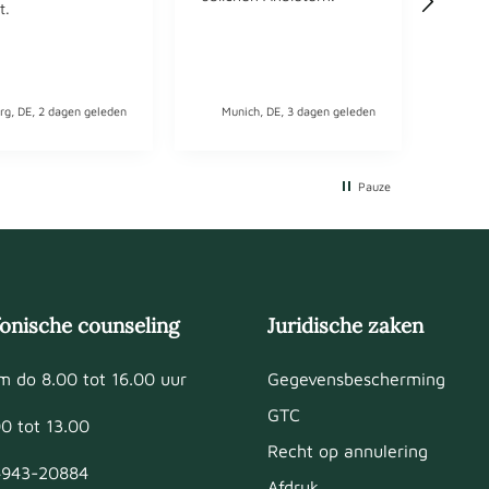
robus
t.
dem 
Gewe
TOP!
rg, DE, 2 dagen geleden
Munich, DE, 3 dagen geleden
Mun
Pauze
fonische counseling
Juridische zaken
m do 8.00 tot 16.00 uur
Gegevensbescherming
GTC
00 tot 13.00
Recht op annulering
943-20884
Afdruk