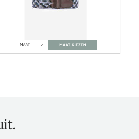
MAAT
it.