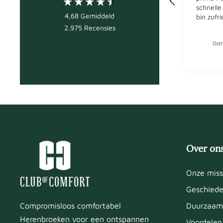
schnelle
4,68
Gemiddeld
bin zufr
2.975
Recensies
Ostr
Over on
Onze miss
Geschiede
Duurzaam
Compromisloos comfortabel
Herenbroeken voor een ontspannen
Voordelen