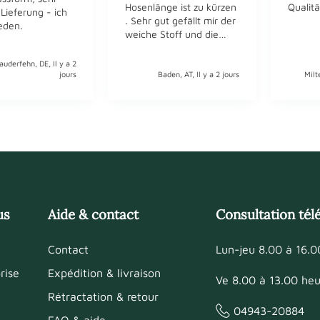
Hosenlänge ist zu kürzen
Qualitä
 Lieferung - ich
. Sehr gut gefällt mir der
ieden.
weiche Stoff und die
Nähte innen spüre ich
kaum ; sehr sehr
auderfehn, DE, Il y a 2
angenehm !
jours
Baden, AT, Il y a 2 jours
Milt
us
Aide & contact
Consultation té
Contact
Lun-jeu 8.00 à 16.0
rise
Expédition & livraison
Ve 8.00 à 13.00 heu
Rétractation & retour
04943-20884
FAQ & aide