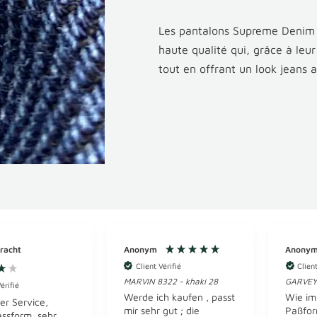
Les pantalons Supreme Denim s
haute qualité qui, grâce à leu
tout en offrant un look jeans 
racht
Anonym
Anony
Client Vérifié
Client
MARVIN 8322 - khaki 28
GARVEY 
érifié
Werde ich kaufen , passt
Wie im
er Service,
mir sehr gut ; die
Paßfor
ssform, sehr