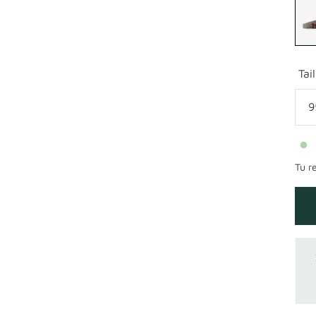
Tail
9
Tu r