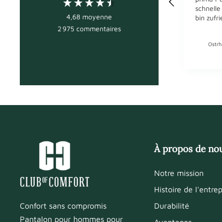
schnelle
4,68
moyenne
bin zufr
2 975
commentaires
Ostrh
À propos de no
Notre mission
Histoire de l'entrep
Durabilité
Confort sans compromis
Pantalon pour hommes pour
Avantages