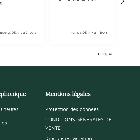
robus
t.
dem 
Gewe
TOP!
enberg, DE, Il y a 3 jours
Munich, DE, Il y a 4 jours
Pause
léphonique
Mentions légales
0 heures
Protection des données
CONDITIONS GÉNÉRALES DE
res
VENTE
Droit de rétractation