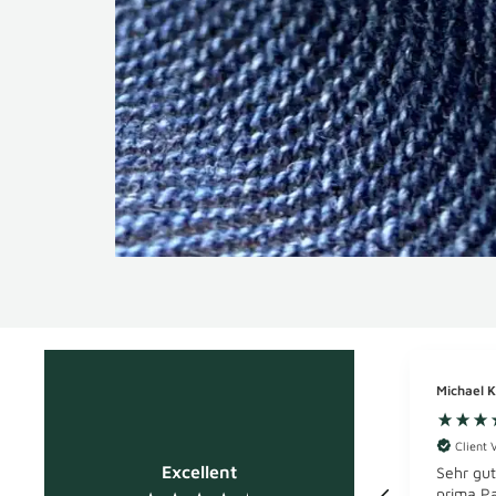
Michael K
Client V
Excellent
Sehr gut
prima Pa