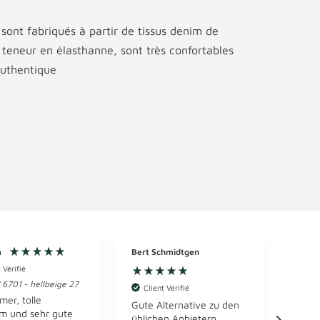
ont fabriqués à partir de tissus denim de
r teneur en élasthanne, sont très confortables
authentique
m
Bert Schmidtgen
Anon
 Vérifié
Clie
6701 - hellbeige 27
Gute 
Client Vérifié
wirku
mer, tolle
Gute Alternative zu den
Hemd
m und sehr gute
üblichen Anbietern.