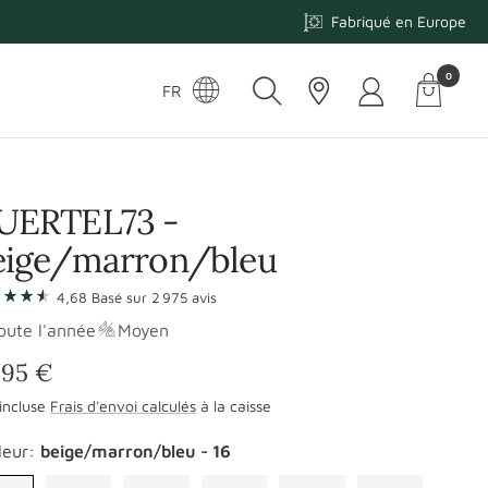
Fabriqué en Europe
0
Panier
Langue
FR
-
Navigati
UERTEL73 -
eige/marron/bleu
r
4,68
Basé sur
2 975
avis
oute l'année
Moyen
ix
,95 €
incluse
Frais d'envoi calculés
à la caisse
omotionnel
leur:
beige/marron/bleu - 16