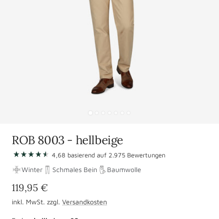
Zur
Zur
Zur
Zur
Zur
Zur
Zur
Slide
Slide
Slide
Slide
Slide
Slide
Slide
ROB 8003 - hellbeige
1
2
3
4
5
6
7
Zu
4,68
basierend auf
gehen
gehen
gehen
2.975
gehen
gehen
gehen
Bewertungen
gehen
den
Winter
Schmales Bein
Baumwolle
Bewertungen
Angebotspreis
119,95 €
springen
inkl. MwSt. zzgl.
Versandkosten