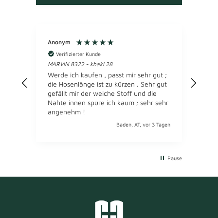
Anonym
Ano
Verifizierter Kunde
Ve
MARVIN 8322 - khaki 28
GARVE
m,
Werde ich kaufen , passt mir sehr gut ;
Wie 
die Hosenlänge ist zu kürzen . Sehr gut
gute
gefällt mir der weiche Stoff und die
Nähte innen spüre ich kaum ; sehr sehr
angenehm !
 Tagen
Baden, AT, vor 3 Tagen
Pause