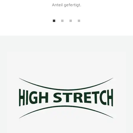
Anteil gefertigt.
Zur
Zur
Zur
Zur
Slide
Slide
Slide
Slide
1
2
3
4
gehen
gehen
gehen
gehen