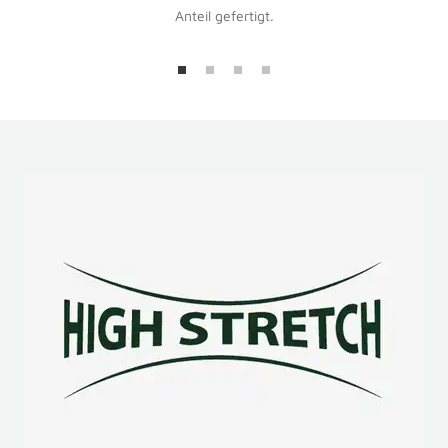
Anteil gefertigt.
Zur
Zur
Zur
Zur
Slide
Slide
Slide
Slide
1
2
3
4
gehen
gehen
gehen
gehen