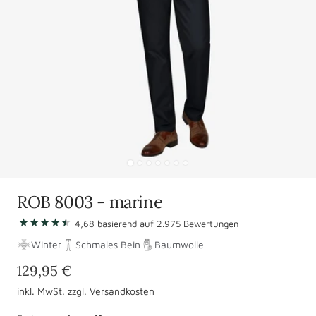
Zur
Zur
Zur
Zur
Zur
Zur
Zur
Slide
Slide
Slide
Slide
Slide
Slide
Slide
ROB 8003 - marine
1
2
3
4
5
6
7
Zu
4,68
basierend auf
gehen
gehen
gehen
2.975
gehen
gehen
gehen
Bewertungen
gehen
den
Winter
Schmales Bein
Baumwolle
Bewertungen
Angebotspreis
129,95 €
springen
inkl. MwSt. zzgl.
Versandkosten