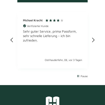
Michael Kracht
Ano
Verifizierter Kunde
Ve
MARV
Sehr guter Service, prima Passform,
sehr schnelle Lieferung - ich bin
Werd
zufrieden.
die 
gefä
Näht
ang
Ostrhauderfehn, DE, vor 3 Tagen
Pause